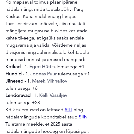
Kolmapäeval toimus plaanipärane 
nädalamäng, mida toetab Jõhvi Pargi 
Keskus. Kuna nädalamäng langes 
Taasiseseisvumispäevale, siis otsustati 
mängijate mugavuse huvides kasutada 
kahte tii-aega, et igaüks saaks endale 
mugavama aja valida. Võistleme neljas 
divisjonis ning auhinnalistele kohtadele 
mängisid ennast järgmised mängijad:
Kotkad
 - 1. 
Egert Hütt
 tulemusega +1
Hundid
 - 1. 
Joonas Puur
 tulemusega +1
Jänesed
 - 1. 
Marek Mihhailov
tulemusega +6
Lendoravad
 - 1. 
Kelli Vassiljev
tulemusega +28
Kõik tulemused on leitavad 
SIIT
 ning 
nädalamängude koondtabel asub 
SIIN
.
Tuletame meelde, et 2025 aasta 
nädalamängude hooaeg on lõpusirgel, 