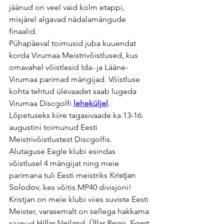
jäänud on veel vaid kolm etappi, 
misjärel algavad nädalamängude 
finaalid.
Pühapäeval toimusid juba kuuendat 
korda Virumaa Meistrivõistlused, kus 
omavahel võistlesid Ida- ja Lääne-
Virumaa parimad mängijad. Võistluse 
kohta tehtud ülevaadet saab lugeda 
Virumaa Discgolfi 
leheküljel
.
Lõpetuseks kiire tagasivaade ka 13-16. 
augustini toimunud Eesti 
Meistrivõistlustest Discgolfis. 
Alutaguse Eagle klubi esindas 
võistlusel 4 mängijat ning meie 
parimana tuli Eesti meistriks 
Kristjan 
Solodov
, kes võitis MP40 divisjoni! 
Kristjan on meie klubi viies suviste Eesti 
Meister, varasemalt on sellega hakkama 
saanud 
Hillar Neiland, Üllar Rego, Egert 