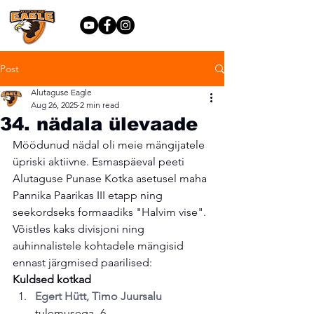
Post
Alutaguse Eagle
Aug 26, 2025
2 min read
34. nädala ülevaade
Möödunud nädal oli meie mängijatele 
üpriski aktiivne. Esmaspäeval peeti 
Alutaguse Punase Kotka asetusel maha 
Pannika Paarikas III etapp ning 
seekordseks formaadiks "Halvim vise". 
Võistles kaks divisjoni ning 
auhinnalistele kohtadele mängisid 
ennast järgmised paarilised:
Kuldsed kotkad
Egert Hütt, Timo Juursalu
tulemusega -6