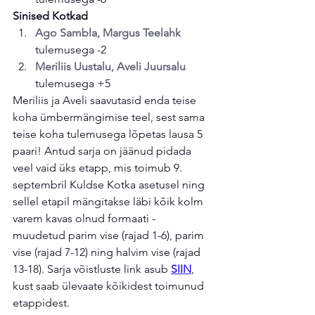
Sinised Kotkad
Ago Sambla, Margus Teelahk
tulemusega -2
Meriliis Uustalu, Aveli Juursalu
tulemusega +5
Meriliis ja Aveli saavutasid enda teise 
koha ümbermängimise teel, sest sama 
teise koha tulemusega lõpetas lausa 5 
paari! Antud sarja on jäänud pidada 
veel vaid üks etapp, mis toimub 9. 
septembril Kuldse Kotka asetusel ning 
sellel etapil mängitakse läbi kõik kolm 
varem kavas olnud formaati - 
muudetud parim vise (rajad 1-6), parim 
vise (rajad 7-12) ning halvim vise (rajad 
13-18). Sarja võistluste link asub 
SIIN
, 
kust saab ülevaate kõikidest toimunud 
etappidest.