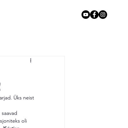
mäng
Kontakt
!
rjad. Üks neist 
s saavad 
joniteks oli 