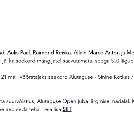
ad: 
Aulis Paal
, 
Raimond Reiska
, 
Allain-Marco Anton
 ja 
Mer
 jäi ka seekord mängijatel saavutamata, seega 500 liigub
21 mai. Võõrstajaks seekord Alutaguse - Sinine Kotkas /
ta suurvõistlus, Alutaguse Open juba järgmisel nädalal. K
ane aeg seda teha. Leia lisa 
SIIT