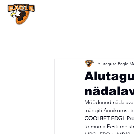
Pealeht
Uudi
All Posts
Alutaguse Eagle
Ma
Alutagu
nädalav
Möödunud nädalavahet
mängiti Annikorus, te
COOLBET EDGL Pro ka
toimuma Eesti meistri