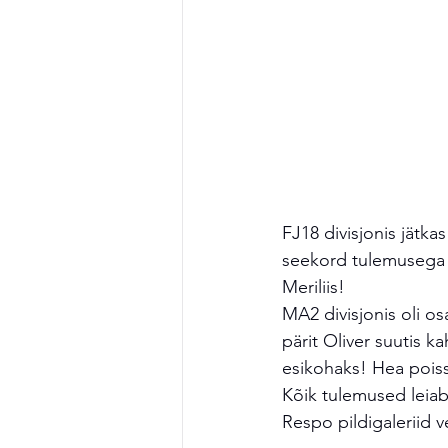
FJ18 divisjonis jätkas
seekord tulemusega +3
Meriliis!
MA2 divisjonis oli os
pärit Oliver suutis 
esikohaks! Hea poiss
Kõik tulemused leiab
Respo pildigaleriid v