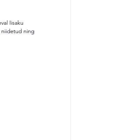
al Iisaku 
e niidetud ning 