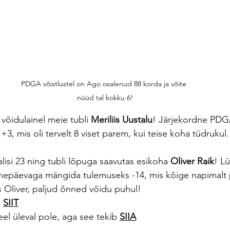
PDGA võistlustel on Ago osalenud 88 korda ja võite 
nüüd tal kokku 6!
 võidulainel meie tubli 
Meriliis Uustalu
! Järjekordne PDGA 
, mis oli tervelt 8 viset parem, kui teise koha tüdrukul.
alisi 23 ning tubli lõpuga saavutas esikoha
 Oliver Raik
! L
kahepäevaga mängida tulemuseks -14, mis kõige napimalt p
 Oliver, paljud õnned võidu puhul!
 
SIIT
eel üleval pole, aga see tekib 
SIIA