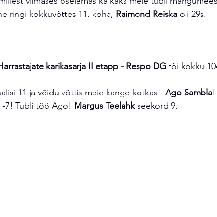
illest viimases oselemas ka kaks meie tubli mängumees
he ringi kokkuvõttes 11. koha, 
Raimond Reiska
 oli 29s. 
astajate karikasarja II etapp - Respo DG
 tõi kokku 10
salisi 11 ja võidu võttis meie kange kotkas - 
Ago Sambla
!
-7! Tubli töö Ago! 
Margus Teelahk
 seekord 9.