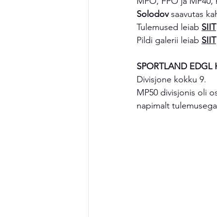
MPO, FPO ja MP40, m
Solodov
 saavutas ka
Tulemused leiab 
SIIT
Pildi galerii leiab 
SIIT
SPORTLAND EDGL Harr
Divisjone kokku 9. 
MP50 divisjonis oli o
napimalt tulemusega 