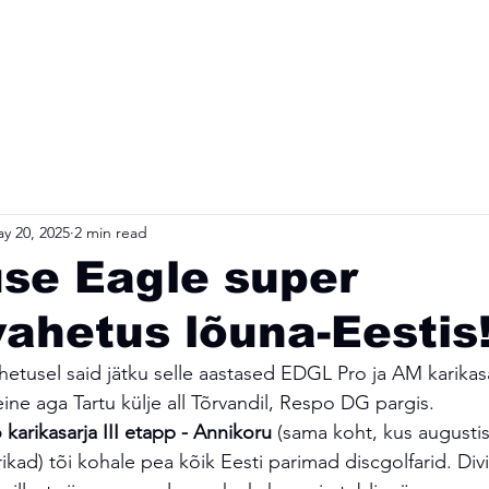
sed
Teated
Klubi
Rajad
Nädala
y 20, 2025
2 min read
se Eagle super
ahetus lõuna-Eestis
usel said jätku selle aastased EDGL Pro ja AM karikasa
ine aga Tartu külje all Tõrvandil, Respo DG pargis.
rikasarja III etapp - Annikoru
 (sama koht, kus augusti
kad) tõi kohale pea kõik Eesti parimad discgolfarid. Divis