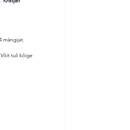
. 
Kristjan 
4 mängijat. 
 Võit tuli kõige 