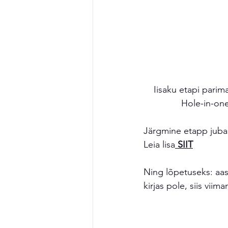
Iisaku etapi parim
Hole-in-one
Järgmine etapp juba 
Leia lisa
 SIIT
Ning lõpetuseks: aas
kirjas pole, siis viim