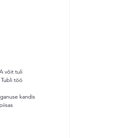
võit tuli 
 Tubli töö 
üganuse kandis 
iisas 