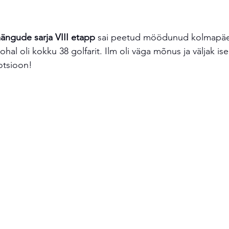
ängude sarja VIII etapp
 sai peetud möödunud kolmapäev
ohal oli kokku 38 golfarit. Ilm oli väga mõnus ja väljak is
otsioon!