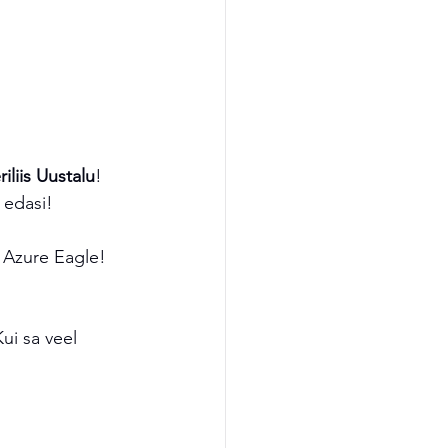
iliis Uustalu
! 
 edasi!
 Azure Eagle! 
ui sa veel 