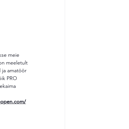
kse meie 
on meeletult 
l ja amatöör 
kõik PRO 
nekaima 
seopen.com/