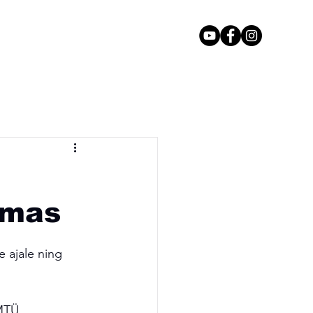
mäng
Kontakt
amas
 ajale ning 
MTÜ 