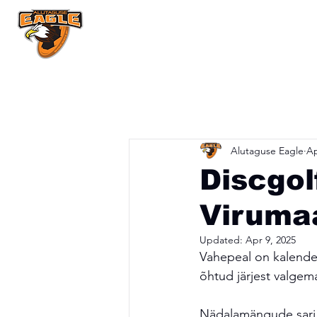
Pealeht
Uudi
All Posts
Alutaguse Eagle
Ap
Discgol
Viruma
Updated:
Apr 9, 2025
Vahepeal on kalender
õhtud järjest valgem
Nädalamängude sari 