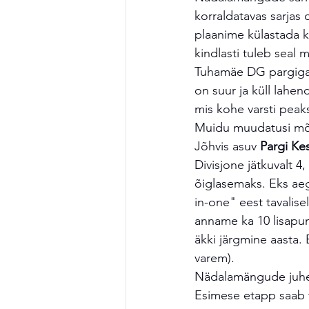
korraldatavas sarjas 
plaanime külastada k
kindlasti tuleb seal
Tuhamäe DG pargiga, 
on suur ja küll lahe
mis kohe varsti peak
Muidu muudatusi mõn
Jõhvis asuv 
Pargi Ke
Divisjone jätkuvalt 
õiglasemaks. Eks aeg
in-one" eest tavalise
anname ka 10 lisapunk
äkki järgmine aasta. 
varem).
Nädalamängude juhend
Esimese etapp saab 