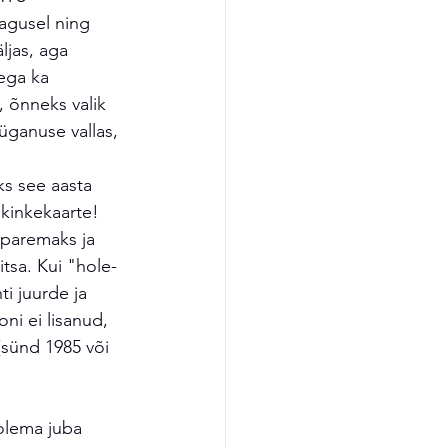
tagusel ning 
ljas, aga 
ega ka 
 õnneks valik 
üganuse vallas, 
s see aasta 
kinkekaarte! 
 paremaks ja 
tsa. Kui "hole-
i juurde ja 
ni ei lisanud, 
(sünd 1985 või 
olema juba 