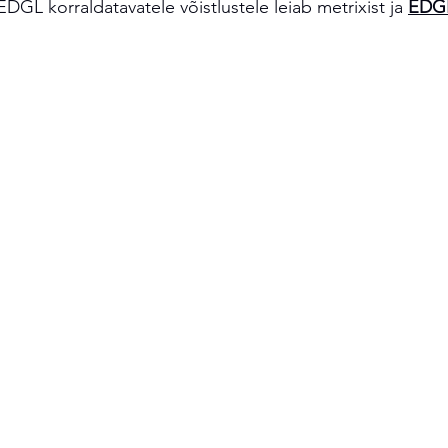
 EDGL korraldatavatele võistlustele leiab metrixist ja 
EDGL