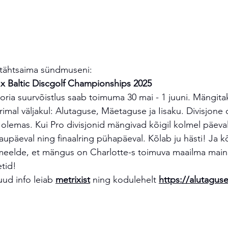
tähtsaima sündmuseni: 
x Baltic Discgolf Championships 2025 
ia suurvõistlus saab toimuma 30 mai - 1 juuni. Mängita
mal väljakul: Alutaguse, Mäetaguse ja Iisaku. Divisjone 
 olemas. Kui Pro divisjonid mängivad kõigil kolmel päeva
 laupäeval ning finaalring pühapäeval. Kõlab ju hästi! Ja 
meelde, et mängus on Charlotte-s toimuva maailma mai
etid! 
ud info leiab 
metrixist
 ning kodulehelt 
https://alutagu