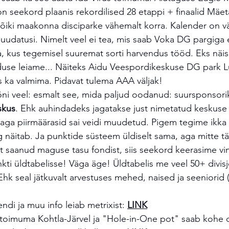
on seekord plaanis rekordilised 28 etappi + finaalid Mäe
õiki maakonna disciparke vähemalt korra. Kalender on vä
 muudatusi. Nimelt veel ei tea, mis saab Voka DG pargiga 
kus tegemisel suuremat sorti harvendus tööd. Eks näis,
nduse leiame... Näiteks Aidu Veespordikeskuse DG park L
s ka valmima. Pidavat tulema AAA väljak! 
i veel: esmalt see, mida paljud oodanud: suursponsorik
skus
. Ehk auhindadeks jagatakse just nimetatud keskuse 
4, aga piirmäärasid sai veidi muudetud. Pigem tegime ikka
 näitab. Ja punktide süsteem üldiselt sama, aga mitte täi
lt saanud maguse tasu fondist, siis seekord keerasime vint
ti üldtabelisse! Väga äge! Üldtabelis me veel 50+ divisjo
Ehk seal jätkuvalt arvestuses mehed, naised ja seeniorid 
i ja muu info leiab metrixist: 
LINK
toimuma Kohtla-Järvel ja "Hole-in-One pot" saab kohe 