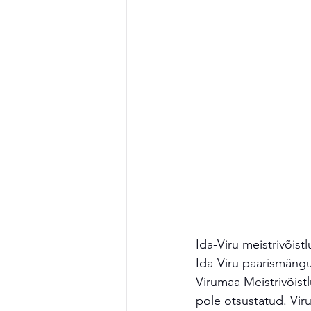
Ida-Viru meistrivõis
Ida-Viru paarismängu
Virumaa Meistrivõist
pole otsustatud. Vir