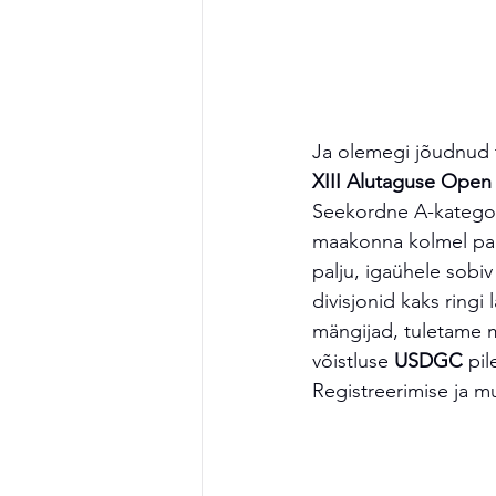
Ja olemegi jõudnud 
XIII Alutaguse Open 
Seekordne A-kategoor
maakonna kolmel pari
palju, igaühele sobiv
divisjonid kaks ringi
mängijad, tuletame 
võistluse 
USDGC
 pil
Registreerimise ja mu