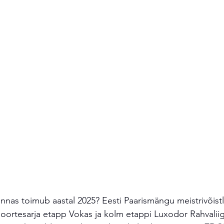
nas toimub aastal 2025? Eesti Paarismängu meistrivõist
ortesarja etapp Vokas ja kolm etappi Luxodor Rahvaliiga