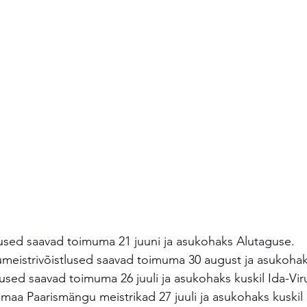
tlused saavad toimuma 21 juuni ja asukohaks Alutaguse. 
meistrivõistlused saavad toimuma 30 august ja asukohaks
lused saavad toimuma 26 juuli ja asukohaks kuskil Ida-Vir
umaa Paarismängu meistrikad 27 juuli ja asukohaks kuskil