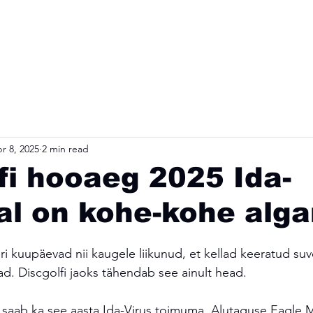
sed
Teated
Klubi
Rajad
Nädala
r 8, 2025
2 min read
fi hooaeg 2025 Ida-
al on kohe-kohe alg
i kuupäevad nii kaugele liikunud, et kellad keeratud suve
ad. Discgolfi jaoks tähendab see ainult head. 
saab ka see aasta Ida-Virus toimuma. Alutaguse Eagle 