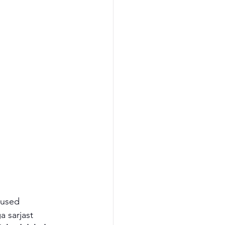
lused 
 sarjast 