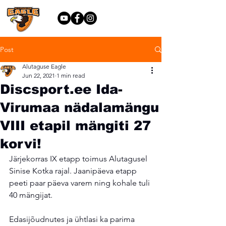
Post
Alutaguse Eagle
Jun 22, 2021
1 min read
Discsport.ee Ida-
Virumaa nädalamängu
VIII etapil mängiti 27
korvi!
Järjekorras IX etapp toimus Alutagusel 
Sinise Kotka rajal. Jaanipäeva etapp 
peeti paar päeva varem ning kohale tuli 
40 mängijat.
Edasijõudnutes ja ühtlasi ka parima 