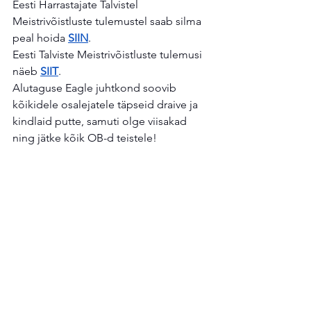
Eesti Harrastajate Talvistel 
Meistrivõistluste tulemustel saab silma 
peal hoida 
SIIN
.
Eesti Talviste Meistrivõistluste tulemusi 
näeb 
SIIT
.
Alutaguse Eagle juhtkond soovib 
kõikidele osalejatele täpseid draive ja 
kindlaid putte, samuti olge viisakad 
ning jätke kõik OB-d teistele!