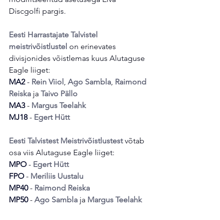
Discgolfi pargis.
Eesti Harrastajate Talvistel 
meistrivõistlustel
 on erinevates 
divisjonides võistlemas kuus Alutaguse 
Eagle liiget: 
MA2
 - 
Rein Viiol
, 
Ago Sambla
, 
Raimond 
Reiska
 ja 
Taivo Pällo
MA3
 - 
Margus Teelahk
MJ18
 - 
Egert Hütt
Eesti Talvistest Meistrivõistlustest
 võtab 
osa viis Alutaguse Eagle liiget:
MPO
 - 
Egert Hütt
FPO
 - 
Meriliis Uustalu
MP40
 - 
Raimond Reiska
MP50
 - 
Ago Sambla
 ja 
Margus Teelahk