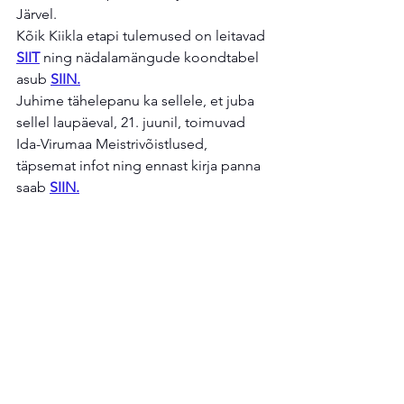
Järvel.
Kõik Kiikla etapi tulemused on leitavad 
SIIT
 ning nädalamängude koondtabel 
asub 
SIIN.
Juhime tähelepanu ka sellele, et juba 
sellel laupäeval, 21. juunil, toimuvad 
Ida-Virumaa Meistrivõistlused, 
täpsemat infot ning ennast kirja panna 
saab 
SIIN.