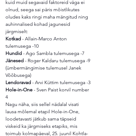
kuid muid segavaid faktoreid väga ei 
olnud, seega sai päris mõistlikutes 
oludes kaks ringi maha mängitud ning 
auhinnalised kohad jagunesid 
järgmiselt:
Kotkad 
- Allain-Marco Anton 
tulemusega -10
Hundid
 - Ago Sambla tulemusega -7
Jänesed
 - Roger Kaldaru tulemusega -9 
(ümbermängimise tulemusel Janek 
Võõbusega)
Lendoravad
 - Arvi Küttim tulemusega -3
Hole-in-One
 - Sven Paist korvil number 
4
Nagu näha, siis sellel nädalal visati 
lausa mõlemal etapil Hole-in-One, 
loodetavasti jätkub sama täpseid 
viskeid ka järgmiseks etapiks, mis 
toimub kolmapäeval, 25. juunil Kohtla-