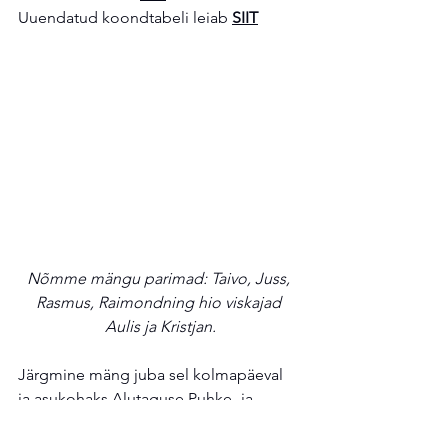
Uuendatud koondtabeli leiab 
SIIT
Nõmme mängu parimad: Taivo, Juss, 
Rasmus, Raimondning hio viskajad 
Aulis ja Kristjan.
Järgmine mäng juba sel kolmapäeval 
ja asukohaks Alutaguse Puhke- ja 
Spordikeskus. Asetuseks Red Eagle. 
Lisainfo leiab 
SIIT