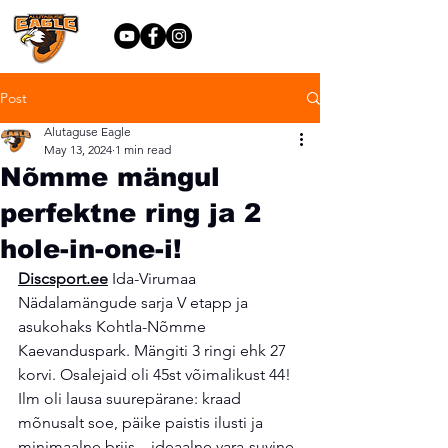
Post
Alutaguse Eagle
May 13, 2024
1 min read
Nõmme mängul
perfektne ring ja 2
hole-in-one-i!
Discsport.ee
 Ida-Virumaa 
Nädalamängude sarja V etapp ja 
asukohaks Kohtla-Nõmme 
Kaevanduspark. Mängiti 3 ringi ehk 27 
korvi. Osalejaid oli 45st võimalikust 44! 
Ilm oli lausa suurepärane: kraad 
mõnusalt soe, päike paistis ilusti ja 
minimaalne briis... ideaalne vara-suvine 