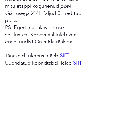
mitu etappi kogunenud 
pot
-i 
väärtusega 214! Paljud õnned tubli 
poiss! 
PS: Egerti nädalavahetuse 
seiklustest Kõrvemaal tuleb veel 
eraldi uudis! On mida rääkida!
Tänaseid tulemusi näeb 
SIIT
Uuendatud koondtabeli leiab 
SIIT