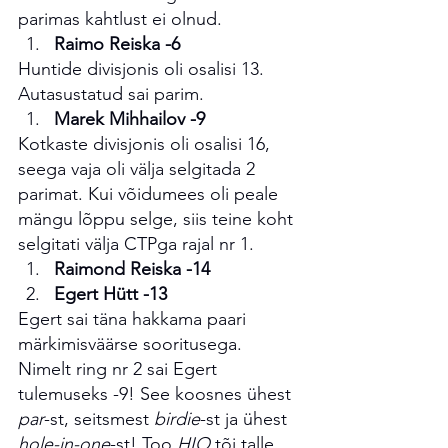
parimas kahtlust ei olnud.
Raimo Reiska -6
Huntide divisjonis oli osalisi 13. 
Autasustatud sai parim.
Marek Mihhailov -9
Kotkaste divisjonis oli osalisi 16, 
seega vaja oli välja selgitada 2 
parimat. Kui võidumees oli peale 
mängu lõppu selge, siis teine koht 
selgitati välja CTPga rajal nr 1.
Raimond Reiska -14
Egert Hütt -13
Egert sai täna hakkama paari 
märkimisväärse sooritusega. 
Nimelt ring nr 2 sai Egert 
tulemuseks -9! See koosnes ühest 
par
-st, seitsmest 
birdie
-st ja ühest 
hole-in-one
-st! Too 
HIO 
tõi talle 