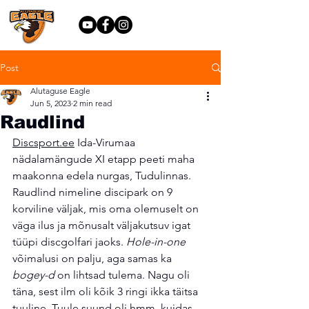
Post
Alutaguse Eagle
Jun 5, 2023
2 min read
Raudlind
Discsport.ee
 Ida-Virumaa 
nädalamängude XI etapp peeti maha 
maakonna edela nurgas, Tudulinnas. 
Raudlind nimeline discipark on 9 
korviline väljak, mis oma olemuselt on 
väga ilus ja mõnusalt väljakutsuv igat 
tüüpi discgolfari jaoks. 
Hole-in-one
võimalusi on palju, aga samas ka 
bogey-d
 on lihtsad tulema. Nagu oli 
täna, sest ilm oli kõik 3 ringi ikka täitsa 
tuuline. Tuule suund oli hmm, kuidas 