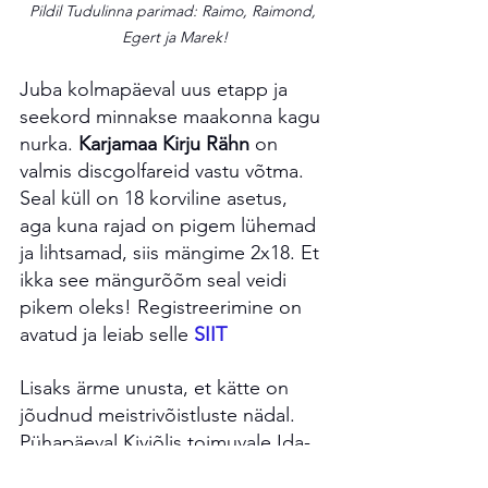
Pildil Tudulinna parimad: Raimo, Raimond, 
Egert ja Marek!
Juba kolmapäeval uus etapp ja 
seekord minnakse maakonna kagu 
nurka. 
Karjamaa Kirju Rähn
 on 
valmis discgolfareid vastu võtma. 
Seal küll on 18 korviline asetus, 
aga kuna rajad on pigem lühemad 
ja lihtsamad, siis mängime 2x18. Et 
ikka see mängurõõm seal veidi 
pikem oleks! Registreerimine on 
avatud ja leiab selle 
SIIT
Lisaks ärme unusta, et kätte on 
jõudnud meistrivõistluste nädal. 
Pühapäeval Kiviõlis toimuvale Ida-
Virumaa meistrivõistlustele on veel 