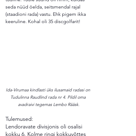
seda nüüd öelda, seitsmendal rajal 
(staadioni rada) vastu. Ehk pigem ikka 
keeruline. Kohal oli 35 discgolfarit! 
Ida-Virumaa kindlasti üks ilusamaid radasi on 
Tudulinna Raudlind rada nr 4. Pildil oma 
avadraivi tegemas Lembo Rääsk.
Tulemused:
Lendoravate divisjonis oli osalisi 
kokku 6. Kolme ringi kokkuvõttes 